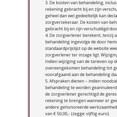
3. De kosten van behandeling, inclus
rekening gebracht bij en zijn versch
geheel dan wel gedeeltelijk kan dec
zorgverzekeraar. De kosten van beh
gebracht bij en zijn verschuldigd doo
4. De zorgverlener berekent, tenzij
behandeling ingevolge de door hem/h
standaardprijslijst op de website ww
zorgverlener ter inzage ligt. Wijzig
Indien wijziging van de tarieven op d
overeengekomen behandeling tot gev
voorafgaand aan de behandeling daaro
5. Afspraken dienen – indien noodzak
behandeling te worden geannuleerd. B
de zorgverlener gerechtigd de geres
rekening te brengen wanneer er ge
andere gehonoreerde werkzaamhede
van € 50,00,- (zegge: vijftig euro).