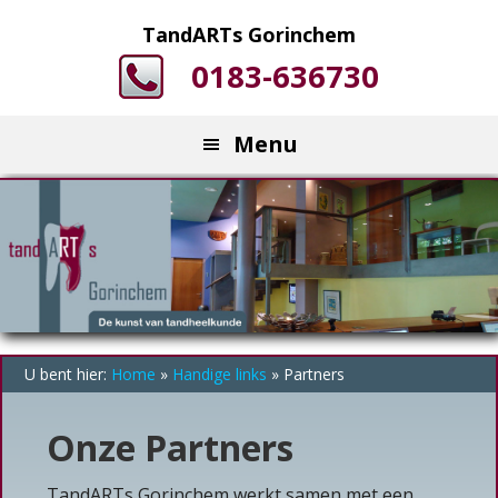
Skip
Skip
Skip
TandARTs Gorinchem
to
to
to
0183-636730
main
primary
footer
content
sidebar
Menu
U bent hier:
Home
»
Handige links
»
Partners
Onze Partners
TandARTs Gorinchem werkt samen met een